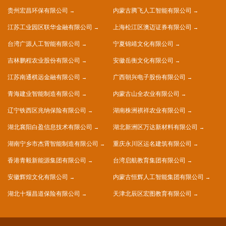
贵州宏昌环保有限公司
内蒙古腾飞人工智能有限公司
江苏工业园区联华金融有限公司
上海松江区澳迈证券有限公司
台湾广源人工智能有限公司
宁夏锦靖文化有限公司
吉林鹏程农业股份有限公司
安徽岳衡文化有限公司
江苏南通棋远金融有限公司
广西朝兴电子股份有限公司
青海建业智能制造有限公司
内蒙古山全农业有限公司
辽宁铁西区兆纳保险有限公司
湖南株洲祺祥农业有限公司
湖北襄阳白盈信息技术有限公司
湖北新洲区万达新材料有限公司
湖南宁乡市杰霄智能制造有限公司
重庆永川区运名建筑有限公司
香港青毅新能源集团有限公司
台湾启航教育集团有限公司
安徽辉煌文化有限公司
内蒙古恒辉人工智能集团有限公司
湖北十堰昌道保险有限公司
天津北辰区宏图教育有限公司